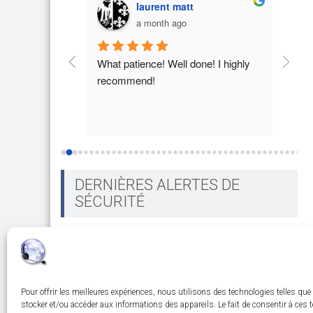
t
laurent matt
a month ago
AVO ,JE 
What patience! Well done! I highly 
Tres 
RAVO
recommend!
de no
après
reco
DERNIÈRES ALERTES DE
SÉCURITÉ
No feed items found.
Pour offrir les meilleures expériences, nous utilisons des technologies telles que
stocker et/ou accéder aux informations des appareils. Le fait de consentir à ces