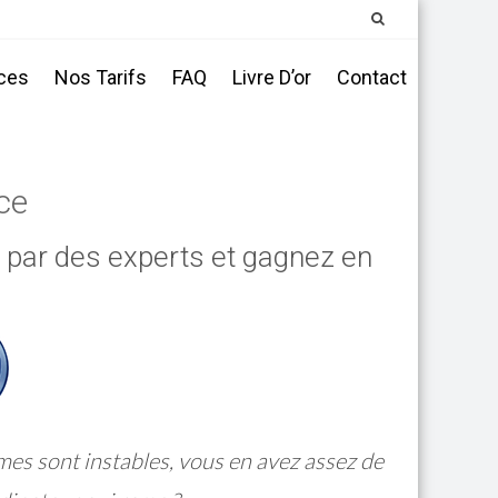
ces
Nos Tarifs
FAQ
Livre D’or
Contact
ce
e par des experts et gagnez en
s sont instables, vous en avez assez de