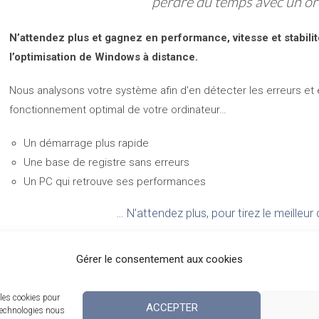
perdre du temps avec un or
S L
S L
8 months ago
8 months ago
N’at
tendez plus et gagnez en performance, vitesse et stabilit
l’optimisation de Windows à distance.
bon accueil et compréhension 
Excellent welcome and 
tre problématique. Service 
understanding of our issue. 
Nous analysons votre système afin d’en détecter les erreurs et
-vente impeccable. Je 
Impeccable after-sales service. I
fonctionnement optimal de votre ordinateur…
mmande chaudement
highly recommend them.
Un démarrage plus rapide
Une base de registre sans erreurs
Un PC qui retrouve ses performances
… N’attendez plus, pour tirez le meilleu
Share
Tweet
Share
Share
Gérer le consentement aux cookies
 les cookies pour
ACCEPTER
 technologies nous